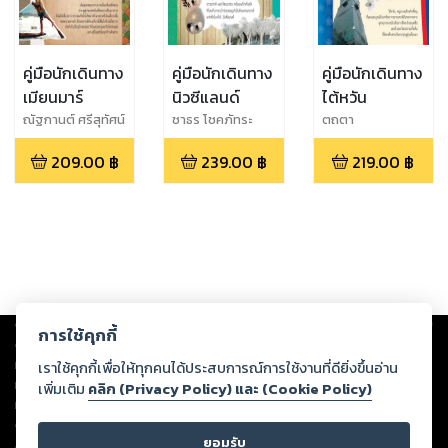
คู่มือนักเดินทาง
คู่มือนักเดินทาง
คู่มือนักเดินทาง
เมียนมาร์
นิวซีแลนด์
ไต้หวัน
ณัฐกานต์ ศรีสุทัศน์
ชาธร โชคภัทระ
ตถตา
209.00
฿
239.00
฿
219.00
฿
Copyright ©
2026
Storylog Co., Ltd. - สตอรี่ล็อกขอสงวนสิทธิ์ไม่รับผิดชอบ
การใช้คุกกี้
ต่อผลงานหรือเนื้อหาใดที่อัปโหลดผ่านเว็บไซต์และปรากฏว่าละเมิดสิทธิใน
ทรัพย์สินทางปัญญาของบุคคลอื่นหรือขัดต่อกฎหมายและศีลธรรม ดังนั้น ผู้อ่าน
เราใช้คุกกี้เพื่อให้ทุกคนได้ประสบการณ์การใช้งานที่ดียิ่งขึ้นอ่าน
ทุกท่านโปรดใช้วิจารณญาณในการกลั่นกรองด้วยตนเอง และหากท่านพบว่าส่วน
เพิ่มเติม
คลิก (Privacy Policy) และ (Cookie Policy)
หนึ่งส่วนใดขัดต่อกฎหมายและศีลธรรม กรุณาแจ้งมายังบริษัท เพื่อทีมงานจะได้
ดำเนินการในทันที ทั้งนี้ ทางสตอรี่ล็อกขอสงวนลิขสิทธิ์ตามพระราชบัญญัติ
ยอมรับ
ลิขสิทธิ์ พ.ศ. 2537 (ฉบับล่าสุด)