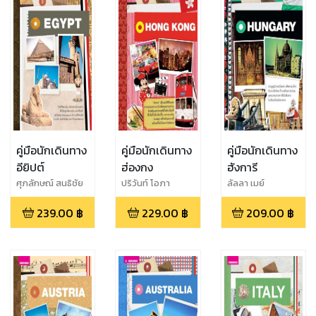
คู่มือนักเดินทาง
คู่มือนักเดินทาง
คู่มือนักเดินทาง
อียิปต์
ฮ่องกง
ฮังการี
ศุภลักษณ์ สนธิชัย
ปริวันท์ โอภา
ลัลลา เมย์
เจริญสุข
239.00
฿
229.00
฿
209.00
฿