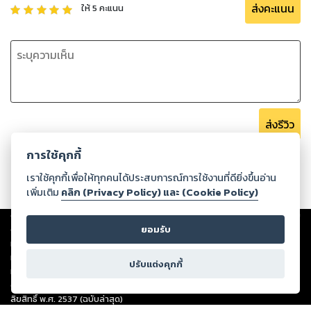
ส่งคะแนน
ให้
5
คะแนน
ส่งรีวิว
การใช้คุกกี้
เราใช้คุกกี้เพื่อให้ทุกคนได้ประสบการณ์การใช้งานที่ดียิ่งขึ้นอ่าน
เพิ่มเติม
คลิก (Privacy Policy) และ (Cookie Policy)
Copyright ©
2026
Storylog Co., Ltd. - สตอรี่ล็อกขอสงวนสิทธิ์ไม่รับผิดชอบ
ต่อผลงานหรือเนื้อหาใดที่อัปโหลดผ่านเว็บไซต์และปรากฏว่าละเมิดสิทธิใน
ยอมรับ
ทรัพย์สินทางปัญญาของบุคคลอื่นหรือขัดต่อกฎหมายและศีลธรรม ดังนั้น ผู้อ่าน
ทุกท่านโปรดใช้วิจารณญาณในการกลั่นกรองด้วยตนเอง และหากท่านพบว่าส่วน
ปรับแต่งคุกกี้
หนึ่งส่วนใดขัดต่อกฎหมายและศีลธรรม กรุณาแจ้งมายังบริษัท เพื่อทีมงานจะได้
ดำเนินการในทันที ทั้งนี้ ทางสตอรี่ล็อกขอสงวนลิขสิทธิ์ตามพระราชบัญญัติ
ลิขสิทธิ์ พ.ศ. 2537 (ฉบับล่าสุด)