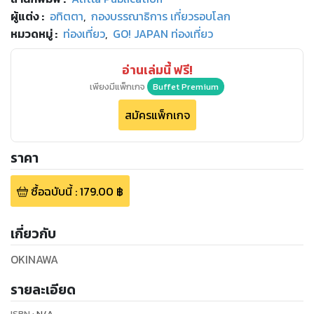
ผู้แต่ง :
อทิตตา
,
กองบรรณาธิการ เที่ยวรอบโลก
หมวดหมู่
:
ท่องเที่ยว
,
GO! JAPAN ท่องเที่ยว
อ่านเล่มนี้ ฟรี!
เพียงมีแพ็กเกจ
Buffet Premium
สมัครแพ็กเกจ
ราคา
ซื้อฉบับนี้
:
179.00
฿
เกี่ยวกับ
OKINAWA
รายละเอียด
ISBN :
N/A