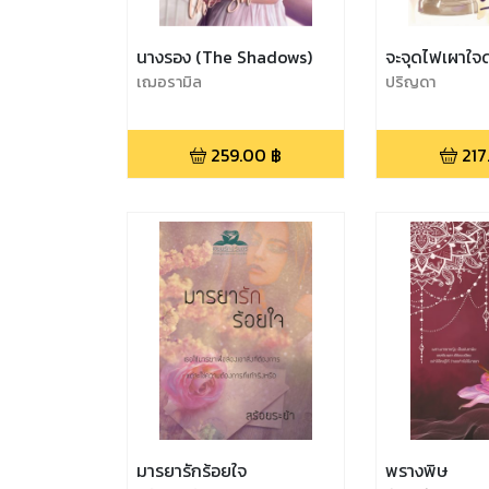
นางรอง (The Shadows)
จะจุดไฟเผาใจด
เฌอรามิล
ปริญดา
259.00
฿
217
มารยารักร้อยใจ
พรางพิษ