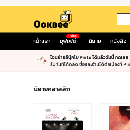
มาใหม่
หน้าแรก
บุฟเฟต์
นิยาย
หนังสือ
โอนย้ายอีบุ๊กไป Pinto ได้แล้ววันนี้ กดเลย
รับทันทีโค้ดลด ซื้อและอ่านได้ต่อเนื่องที่ Pi
นิยายคลาสสิก