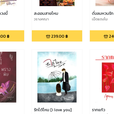
วงนี้
สะออนสายไหม
ดั่งลมหวนรัก
วรางคณา
เม็ดแตงโม
.00
฿
239.00
฿
24
รักได้ไหม [i love you]
รากแก้ว