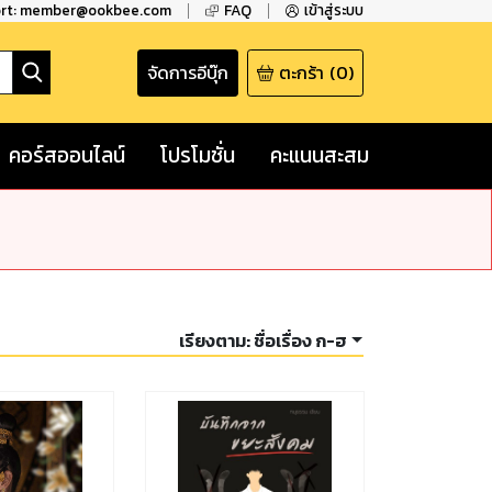
ort: member@ookbee.com
FAQ
เข้าสู่ระบบ
จัดการอีบุ๊ก
ตะกร้า
(
0
)
คอร์สออนไลน์
โปรโมชั่น
คะแนนสะสม
เรียงตาม:
ชื่อเรื่อง ก-ฮ