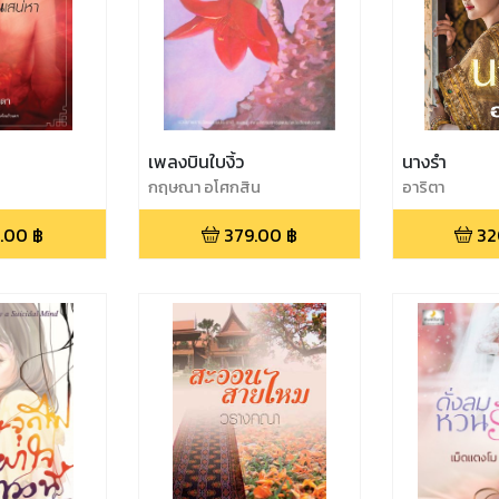
เพลงบินใบงิ้ว
นางรำ
กฤษณา อโศกสิน
อาริตา
.00
฿
379.00
฿
32