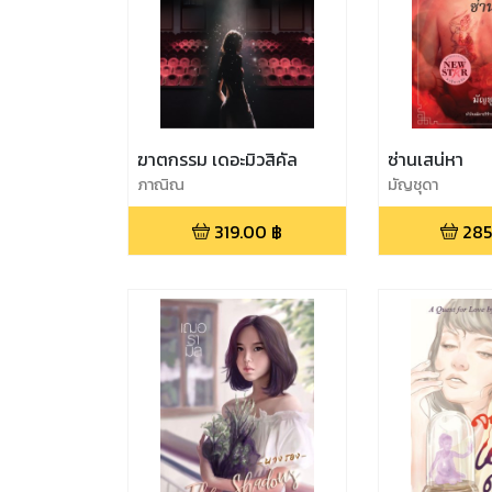
ฆาตกรรม เดอะมิวสิคัล
ซ่านเสน่หา
ภาณิณ
มัญชุดา
319.00
฿
285