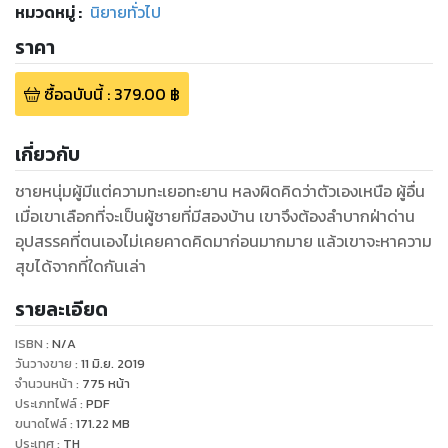
หมวดหมู่
:
นิยายทั่วไป
ราคา
ซื้อฉบับนี้
:
379.00
฿
เกี่ยวกับ
ชายหนุ่มผู้มีแต่ความทะเยอทะยาน หลงผิดคิดว่าตัวเองเหนือ ผู้อื่น
เมื่อเขาเลือกที่จะเป็นผู้ชายที่มีสองบ้าน เขาจึงต้องลำบากฝ่าด่าน
อุปสรรคที่ตนเองไม่เคยคาดคิดมาก่อนมากมาย แล้วเขาจะหาความ
สุขได้จากที่ใดกันเล่า
รายละเอียด
ISBN :
N/A
วันวางขาย
:
11 มิ.ย. 2019
จำนวนหน้า
:
775
หน้า
ประเภทไฟล์
:
PDF
ขนาดไฟล์
:
171.22
MB
ประเทศ
:
TH