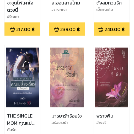
จะจุดไฟเผาใจ
สะออนสายไหม
ดั่งลมหวนรัก
ดวงนี้
วรางคณา
เม็ดแตงโม
ปริญดา
217.00
฿
239.00
฿
240.00
฿
THE SINGLE
มารยารักร้อยใจ
พรางพิษ
MOM คุณแม่
สร้อยระย้า
อัญจรี
เลี้ยงเดี่ยว หัวใจ
ต้นรัก