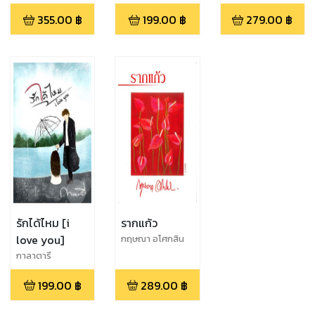
ฟรุ้งฟริ้ง
355.00
฿
199.00
฿
279.00
฿
รักได้ไหม [i
รากแก้ว
love you]
กฤษณา อโศกสิน
กาลาตารี
199.00
฿
289.00
฿