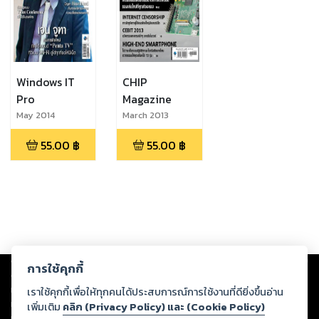
Windows IT
CHIP
Pro
Magazine
May 2014
March 2013
55.00
฿
55.00
฿
Copyright ©
2026
Storylog Co., Ltd. - สตอรี่ล็อกขอสงวนสิทธิ์ไม่รับผิดชอบ
การใช้คุกกี้
ต่อผลงานหรือเนื้อหาใดที่อัปโหลดผ่านเว็บไซต์และปรากฏว่าละเมิดสิทธิใน
ทรัพย์สินทางปัญญาของบุคคลอื่นหรือขัดต่อกฎหมายและศีลธรรม ดังนั้น ผู้อ่าน
เราใช้คุกกี้เพื่อให้ทุกคนได้ประสบการณ์การใช้งานที่ดียิ่งขึ้นอ่าน
ทุกท่านโปรดใช้วิจารณญาณในการกลั่นกรองด้วยตนเอง และหากท่านพบว่าส่วน
เพิ่มเติม
คลิก (Privacy Policy) และ (Cookie Policy)
หนึ่งส่วนใดขัดต่อกฎหมายและศีลธรรม กรุณาแจ้งมายังบริษัท เพื่อทีมงานจะได้