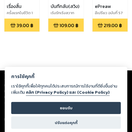
เรื่องสั้น
บันทึกลับ(สวิง)
ePreaw
ครั้งแรกในชีวิต 1
เริงรักเริงสวาท
อีเปรียว ฉบับที่ 57
39.00
฿
109.00
฿
219.00
฿
Copyright ©
2026
Storylog Co., Ltd. - สตอรี่ล็อกขอสงวนสิทธิ์ไม่รับผิดชอบ
การใช้คุกกี้
ต่อผลงานหรือเนื้อหาใดที่อัปโหลดผ่านเว็บไซต์และปรากฏว่าละเมิดสิทธิใน
ทรัพย์สินทางปัญญาของบุคคลอื่นหรือขัดต่อกฎหมายและศีลธรรม ดังนั้น ผู้อ่าน
เราใช้คุกกี้เพื่อให้ทุกคนได้ประสบการณ์การใช้งานที่ดียิ่งขึ้นอ่าน
ทุกท่านโปรดใช้วิจารณญาณในการกลั่นกรองด้วยตนเอง และหากท่านพบว่าส่วน
เพิ่มเติม
คลิก (Privacy Policy) และ (Cookie Policy)
หนึ่งส่วนใดขัดต่อกฎหมายและศีลธรรม กรุณาแจ้งมายังบริษัท เพื่อทีมงานจะได้
ดำเนินการในทันที ทั้งนี้ ทางสตอรี่ล็อกขอสงวนลิขสิทธิ์ตามพระราชบัญญัติ
ยอมรับ
ลิขสิทธิ์ พ.ศ. 2537 (ฉบับล่าสุด)
For support: member@ookbee.com
ปรับแต่งคุกกี้
Version
1.3.17