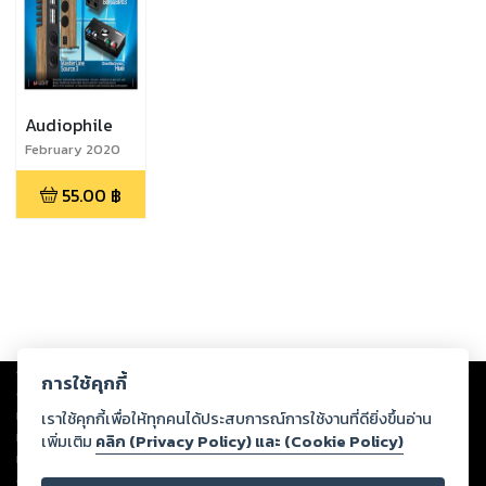
Audiophile
February 2020
55.00
฿
Copyright ©
2026
Storylog Co., Ltd. - สตอรี่ล็อกขอสงวนสิทธิ์ไม่รับผิดชอบ
การใช้คุกกี้
ต่อผลงานหรือเนื้อหาใดที่อัปโหลดผ่านเว็บไซต์และปรากฏว่าละเมิดสิทธิใน
ทรัพย์สินทางปัญญาของบุคคลอื่นหรือขัดต่อกฎหมายและศีลธรรม ดังนั้น ผู้อ่าน
เราใช้คุกกี้เพื่อให้ทุกคนได้ประสบการณ์การใช้งานที่ดียิ่งขึ้นอ่าน
ทุกท่านโปรดใช้วิจารณญาณในการกลั่นกรองด้วยตนเอง และหากท่านพบว่าส่วน
เพิ่มเติม
คลิก (Privacy Policy) และ (Cookie Policy)
หนึ่งส่วนใดขัดต่อกฎหมายและศีลธรรม กรุณาแจ้งมายังบริษัท เพื่อทีมงานจะได้
ดำเนินการในทันที ทั้งนี้ ทางสตอรี่ล็อกขอสงวนลิขสิทธิ์ตามพระราชบัญญัติ