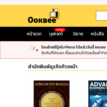
มาใหม่
หน้าแรก
บุฟเฟต์
นิยาย
หนังสือ
โอนย้ายอีบุ๊กไป Pinto ได้แล้ววันนี้ กดเลย
รับทันทีโค้ดลด ซื้อและอ่านได้ต่อเนื่องที่ Pi
สำนักพิมพ์ธุรกิจก้าวหน้า