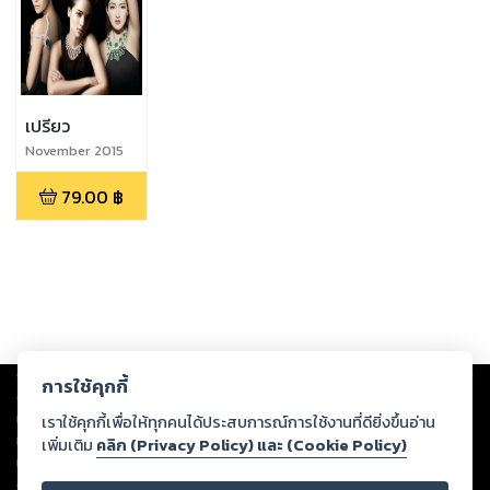
เปรียว
November 2015
79.00
฿
Copyright ©
2026
Storylog Co., Ltd. - สตอรี่ล็อกขอสงวนสิทธิ์ไม่รับผิดชอบ
การใช้คุกกี้
ต่อผลงานหรือเนื้อหาใดที่อัปโหลดผ่านเว็บไซต์และปรากฏว่าละเมิดสิทธิใน
ทรัพย์สินทางปัญญาของบุคคลอื่นหรือขัดต่อกฎหมายและศีลธรรม ดังนั้น ผู้อ่าน
เราใช้คุกกี้เพื่อให้ทุกคนได้ประสบการณ์การใช้งานที่ดียิ่งขึ้นอ่าน
ทุกท่านโปรดใช้วิจารณญาณในการกลั่นกรองด้วยตนเอง และหากท่านพบว่าส่วน
เพิ่มเติม
คลิก (Privacy Policy) และ (Cookie Policy)
หนึ่งส่วนใดขัดต่อกฎหมายและศีลธรรม กรุณาแจ้งมายังบริษัท เพื่อทีมงานจะได้
ดำเนินการในทันที ทั้งนี้ ทางสตอรี่ล็อกขอสงวนลิขสิทธิ์ตามพระราชบัญญัติ