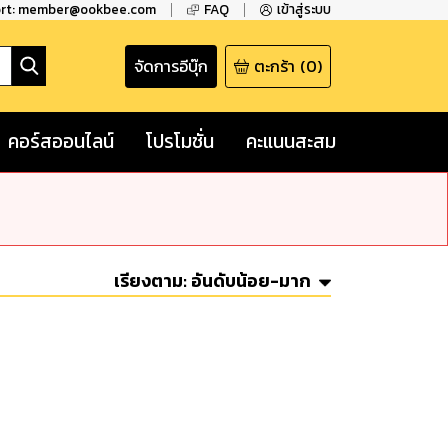
ort: member@ookbee.com
FAQ
เข้าสู่ระบบ
จัดการอีบุ๊ก
ตะกร้า
(
0
)
คอร์สออนไลน์
โปรโมชั่น
คะแนนสะสม
เรียงตาม:
อันดับน้อย-มาก