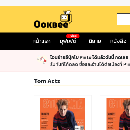
มาใหม่
หน้าแรก
บุฟเฟต์
นิยาย
หนังสือ
โอนย้ายอีบุ๊กไป Pinto ได้แล้ววันนี้ กดเลย
รับทันทีโค้ดลด ซื้อและอ่านได้ต่อเนื่องที่ Pi
Tom Actz