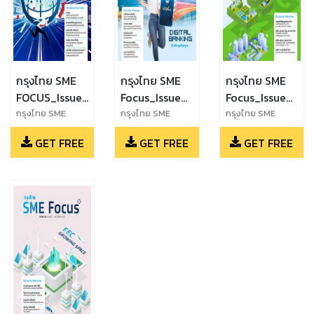
กรุงไทย SME
กรุงไทย SME
กรุงไทย SME
FOCUS_Issue
Focus_Issue
Focus_Issue
42_May -
41_February -
40_November
กรุงไทย SME
กรุงไทย SME
กรุงไทย SME
FOCUS_Issue
Focus_Issue
Focus_Issue
July 2024
April 2024
2023-
GET FREE
GET FREE
GET FREE
42_May - July
41_February -
40_November
January 2024
2024
April 2024
2023-January
2024-ok