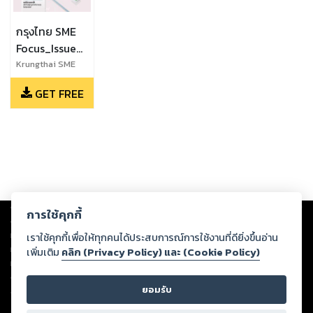
กรุงไทย SME
Focus_Issue
39_August -
Krungthai SME
Focus_Issue
October 2023
GET FREE
39_August -
October 2023
Copyright ©
2026
Storylog Co., Ltd. - สตอรี่ล็อกขอสงวนสิทธิ์ไม่รับผิดชอบ
การใช้คุกกี้
ต่อผลงานหรือเนื้อหาใดที่อัปโหลดผ่านเว็บไซต์และปรากฏว่าละเมิดสิทธิใน
ทรัพย์สินทางปัญญาของบุคคลอื่นหรือขัดต่อกฎหมายและศีลธรรม ดังนั้น ผู้อ่าน
เราใช้คุกกี้เพื่อให้ทุกคนได้ประสบการณ์การใช้งานที่ดียิ่งขึ้นอ่าน
ทุกท่านโปรดใช้วิจารณญาณในการกลั่นกรองด้วยตนเอง และหากท่านพบว่าส่วน
เพิ่มเติม
คลิก (Privacy Policy) และ (Cookie Policy)
หนึ่งส่วนใดขัดต่อกฎหมายและศีลธรรม กรุณาแจ้งมายังบริษัท เพื่อทีมงานจะได้
ดำเนินการในทันที ทั้งนี้ ทางสตอรี่ล็อกขอสงวนลิขสิทธิ์ตามพระราชบัญญัติ
ยอมรับ
ลิขสิทธิ์ พ.ศ. 2537 (ฉบับล่าสุด)