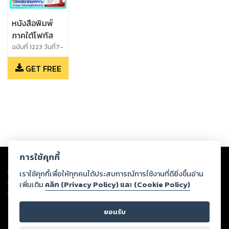
หนังสือพิมพ์
ภาคใต้โฟกัส
ฉบับที่ 1223 วันที่7-
13กุมภาพันธ์2565
GET FREE
Copyright ©
2026
Storylog Co., Ltd. - สตอรี่ล็อกขอสงวนสิทธิ์ไม่รับผิดชอบ
การใช้คุกกี้
ต่อผลงานหรือเนื้อหาใดที่อัปโหลดผ่านเว็บไซต์และปรากฏว่าละเมิดสิทธิใน
ทรัพย์สินทางปัญญาของบุคคลอื่นหรือขัดต่อกฎหมายและศีลธรรม ดังนั้น ผู้อ่าน
เราใช้คุกกี้เพื่อให้ทุกคนได้ประสบการณ์การใช้งานที่ดียิ่งขึ้นอ่าน
ทุกท่านโปรดใช้วิจารณญาณในการกลั่นกรองด้วยตนเอง และหากท่านพบว่าส่วน
เพิ่มเติม
คลิก (Privacy Policy) และ (Cookie Policy)
หนึ่งส่วนใดขัดต่อกฎหมายและศีลธรรม กรุณาแจ้งมายังบริษัท เพื่อทีมงานจะได้
ดำเนินการในทันที ทั้งนี้ ทางสตอรี่ล็อกขอสงวนลิขสิทธิ์ตามพระราชบัญญัติ
ยอมรับ
ลิขสิทธิ์ พ.ศ. 2537 (ฉบับล่าสุด)