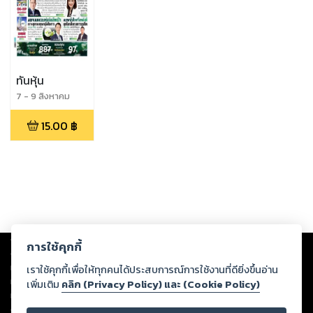
ทันหุ้น
7 - 9 สิงหาคม
2569
15.00
฿
Copyright ©
2026
Storylog Co., Ltd. - สตอรี่ล็อกขอสงวนสิทธิ์ไม่รับผิดชอบ
การใช้คุกกี้
ต่อผลงานหรือเนื้อหาใดที่อัปโหลดผ่านเว็บไซต์และปรากฏว่าละเมิดสิทธิใน
ทรัพย์สินทางปัญญาของบุคคลอื่นหรือขัดต่อกฎหมายและศีลธรรม ดังนั้น ผู้อ่าน
เราใช้คุกกี้เพื่อให้ทุกคนได้ประสบการณ์การใช้งานที่ดียิ่งขึ้นอ่าน
ทุกท่านโปรดใช้วิจารณญาณในการกลั่นกรองด้วยตนเอง และหากท่านพบว่าส่วน
เพิ่มเติม
คลิก (Privacy Policy) และ (Cookie Policy)
หนึ่งส่วนใดขัดต่อกฎหมายและศีลธรรม กรุณาแจ้งมายังบริษัท เพื่อทีมงานจะได้
ดำเนินการในทันที ทั้งนี้ ทางสตอรี่ล็อกขอสงวนลิขสิทธิ์ตามพระราชบัญญัติ