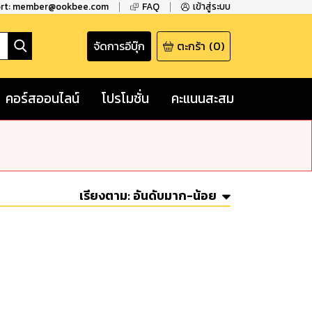
ort: member@ookbee.com
FAQ
เข้าสู่ระบบ
จัดการอีบุ๊ก
ตะกร้า
(
0
)
คอร์สออนไลน์
โปรโมชั่น
คะแนนสะสม
เรียงตาม:
อันดับมาก-น้อย