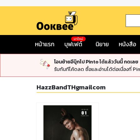
มาใหม่
หน้าแรก
บุฟเฟต์
นิยาย
หนังสือ
โอนย้ายอีบุ๊กไป Pinto ได้แล้ววันนี้ กดเลย
รับทันทีโค้ดลด ซื้อและอ่านได้ต่อเนื่องที่ Pi
HazzBandTHgmailcom