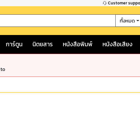
Customer supp
ทั้งหมด
การ์ตูน
นิตยสาร
หนังสือพิมพ์
หนังสือเสียง
nto