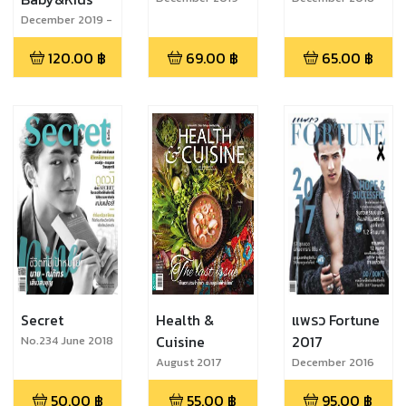
No.858
January 2019
December 2019 -
January 2020
120.00
฿
69.00
฿
65.00
฿
Secret
Health &
แพรว Fortune
Cuisine
2017
No.234 June 2018
August 2017
December 2016
50.00
฿
55.00
฿
95.00
฿