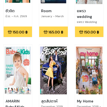
ชีวจิต
Room
แพรว
wedding
มิ.ย. - ก.ค. 2569
January - March
(ราย 2 เดือน)
2021
แพรว Wedding
No.010
150.00
฿
165.00
฿
150.00
฿
AMARIN
สุดสัปดาห์
My Home
Baby&Kids
December 2019
December 2018 -