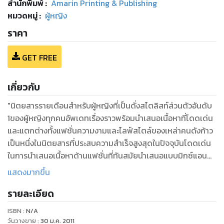
สำนักพิมพ์
:
Amarin Printing & Publishing
หมวดหมู่
:
ผู้หญิง
ราคา
GET FREE
เกี่ยวกับ
"นิตยสารรายเดือนสำหรับผู้หญิงที่เป็นดั่งสไตลิสท์ส่วนตัวอันดับ
1ของผู้หญิงทุกคนอัพเดทเรื่องราวพร้อมนำเสนอเนื้อหาที่โดดเด่น
และแตกต่างทั้งแฟชั่นความงามและไลฟ์สไตล์ของเหล่าคนดังก้าว
เป็นหนึ่งในนิตยสารที่ประสบความสำเร็จสูงสุดในปัจจุบันโดดเด่น
ในการนำเสนอเนื้อหาด้านแฟชั่นที่ทันสมัยนำเสนอแบบมิกซ์แอนด์
แมทช์ที่นำมาปรับใช้ในชีวิตประจำวันได้ช่วยให้คุณเป็นผู้หญิงที่ดู
แสดงมากขึ้น
โดดเด่นอย่างมีสไตล์จนทุกคนต้องเหลียวมองวางตลาดทุกต้น
รายละเอียด
เดือน
ISBN :
N/A
วันวางขาย
:
30 ม.ค. 2011