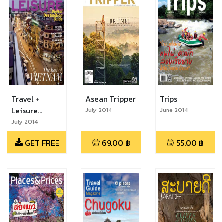
Travel +
Asean Tripper
Trips
Leisure
July 2014
June 2014
Southeast
July 2014
Asia Special
GET FREE
69.00
฿
55.00
฿