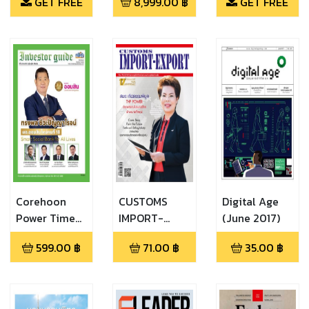
GET FREE
8,999.00
฿
GET FREE
Thailand’s
(March 2014)
Economy
2014/2015)
Corehoon
CUSTOMS
Digital Age
Power Time
IMPORT-
(June 2017)
(Investor
EXPORT
599.00
฿
71.00
฿
35.00
฿
Guide Issue
(ISSUE 173)
193)