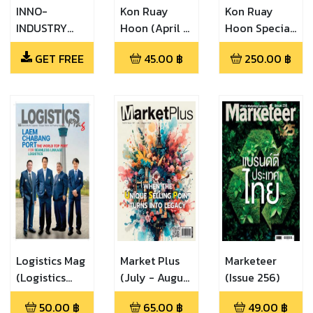
INNO-
Kon Ruay
Kon Ruay
INDUSTRY
Hoon (April -
Hoon Special
SUPPORT
May 2016)
(คนรวยหุ้นฉบับ
GET FREE
45.00
฿
250.00
฿
(October /
พิเศษ ประจำปี
November
2559 - 60)
2016)
Logistics Mag
Market Plus
Marketeer
(Logistics
(July - August
(Issue 256)
Mag 57)
2026)
50.00
฿
65.00
฿
49.00
฿