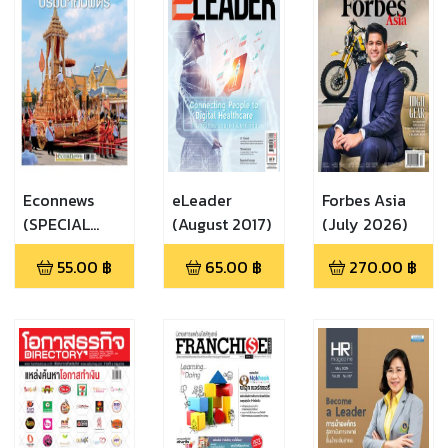
Econnews
eLeader
Forbes Asia
(SPECIAL
(August 2017)
(July 2026)
ISSUE)
55.00
฿
65.00
฿
270.00
฿