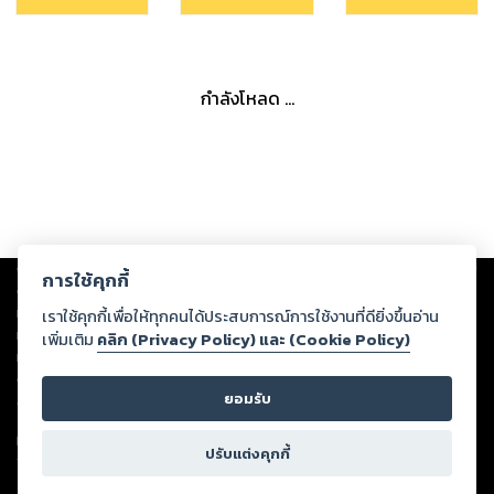
กำลังโหลด ...
Copyright ©
2026
Storylog Co., Ltd. - สตอรี่ล็อกขอสงวนสิทธิ์ไม่รับผิดชอบ
การใช้คุกกี้
ต่อผลงานหรือเนื้อหาใดที่อัปโหลดผ่านเว็บไซต์และปรากฏว่าละเมิดสิทธิใน
ทรัพย์สินทางปัญญาของบุคคลอื่นหรือขัดต่อกฎหมายและศีลธรรม ดังนั้น ผู้อ่าน
เราใช้คุกกี้เพื่อให้ทุกคนได้ประสบการณ์การใช้งานที่ดียิ่งขึ้นอ่าน
ทุกท่านโปรดใช้วิจารณญาณในการกลั่นกรองด้วยตนเอง และหากท่านพบว่าส่วน
เพิ่มเติม
คลิก (Privacy Policy) และ (Cookie Policy)
หนึ่งส่วนใดขัดต่อกฎหมายและศีลธรรม กรุณาแจ้งมายังบริษัท เพื่อทีมงานจะได้
ดำเนินการในทันที ทั้งนี้ ทางสตอรี่ล็อกขอสงวนลิขสิทธิ์ตามพระราชบัญญัติ
ยอมรับ
ลิขสิทธิ์ พ.ศ. 2537 (ฉบับล่าสุด)
For support: member@ookbee.com
ปรับแต่งคุกกี้
Version
1.3.17