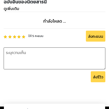
ฉบับอื่นของนิตยสารนี้
ดูเพิ่มเติม
กำลังโหลด ...
ส่งคะแนน
ให้
5
คะแนน
ส่งรีวิว
Copyright ©
2026
Storylog Co., Ltd. - สตอรี่ล็อกขอสงวนสิทธิ์ไม่รับผิดชอบ