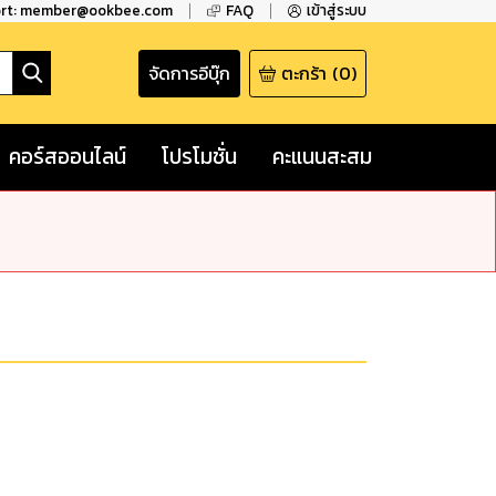
ort: member@ookbee.com
FAQ
เข้าสู่ระบบ
จัดการอีบุ๊ก
ตะกร้า
(
0
)
คอร์สออนไลน์
โปรโมชั่น
คะแนนสะสม