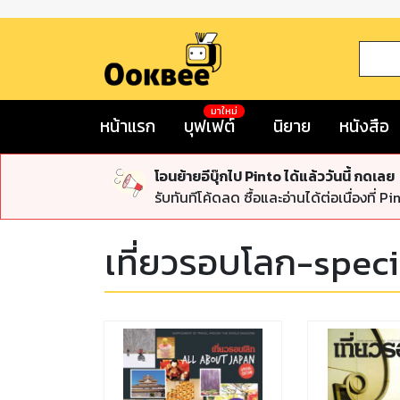
มาใหม่
หน้าแรก
บุฟเฟต์
นิยาย
หนังสือ
โอนย้ายอีบุ๊กไป Pinto ได้แล้ววันนี้ กดเลย
รับทันทีโค้ดลด ซื้อและอ่านได้ต่อเนื่องที่ Pi
เที่ยวรอบโลก-speci