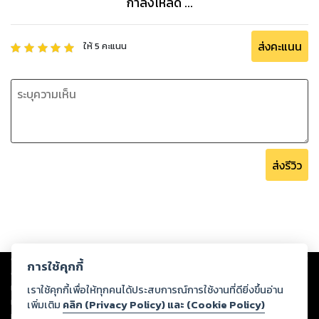
กำลังโหลด ...
ส่งคะแนน
ให้
5
คะแนน
ส่งรีวิว
Copyright ©
2026
Storylog Co., Ltd. - สตอรี่ล็อกขอสงวนสิทธิ์ไม่รับผิดชอบ
การใช้คุกกี้
ต่อผลงานหรือเนื้อหาใดที่อัปโหลดผ่านเว็บไซต์และปรากฏว่าละเมิดสิทธิใน
ทรัพย์สินทางปัญญาของบุคคลอื่นหรือขัดต่อกฎหมายและศีลธรรม ดังนั้น ผู้อ่าน
เราใช้คุกกี้เพื่อให้ทุกคนได้ประสบการณ์การใช้งานที่ดียิ่งขึ้นอ่าน
ทุกท่านโปรดใช้วิจารณญาณในการกลั่นกรองด้วยตนเอง และหากท่านพบว่าส่วน
เพิ่มเติม
คลิก (Privacy Policy) และ (Cookie Policy)
หนึ่งส่วนใดขัดต่อกฎหมายและศีลธรรม กรุณาแจ้งมายังบริษัท เพื่อทีมงานจะได้