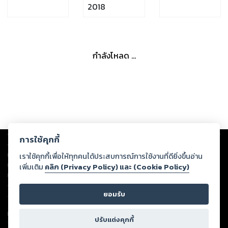
2018
กำลังโหลด ...
Copyright ©
2026
Storylog Co., Ltd. - สตอรี่ล็อกขอสงวนสิทธิ์ไม่รับผิดชอบ
การใช้คุกกี้
ต่อผลงานหรือเนื้อหาใดที่อัปโหลดผ่านเว็บไซต์และปรากฏว่าละเมิดสิทธิใน
ทรัพย์สินทางปัญญาของบุคคลอื่นหรือขัดต่อกฎหมายและศีลธรรม ดังนั้น ผู้อ่าน
เราใช้คุกกี้เพื่อให้ทุกคนได้ประสบการณ์การใช้งานที่ดียิ่งขึ้นอ่าน
ทุกท่านโปรดใช้วิจารณญาณในการกลั่นกรองด้วยตนเอง และหากท่านพบว่าส่วน
เพิ่มเติม
คลิก (Privacy Policy) และ (Cookie Policy)
หนึ่งส่วนใดขัดต่อกฎหมายและศีลธรรม กรุณาแจ้งมายังบริษัท เพื่อทีมงานจะได้
ดำเนินการในทันที ทั้งนี้ ทางสตอรี่ล็อกขอสงวนลิขสิทธิ์ตามพระราชบัญญัติ
ยอมรับ
ลิขสิทธิ์ พ.ศ. 2537 (ฉบับล่าสุด)
For support: member@ookbee.com
ปรับแต่งคุกกี้
Version
1.3.17