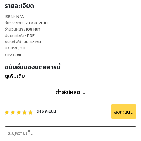
รายละเอียด
chic, stylish and authoritative guide for today's traveler
within Asia and beyond, Travel + Leisure Southeast Asia
ISBN :
N/A
is the must-read guide to all that Asia has to offer.
วันวางขาย
:
23 ส.ค. 2018
จำนวนหน้า
:
108
หน้า
ประเภทไฟล์
:
PDF
ขนาดไฟล์
:
36.47
MB
ประเทศ
:
TH
ภาษา
:
en
ฉบับอื่นของนิตยสารนี้
ดูเพิ่มเติม
กำลังโหลด ...
ส่งคะแนน
ให้
5
คะแนน