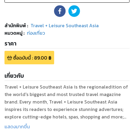
สำนักพิมพ์
:
Travel + Leisure Southeast Asia
หมวดหมู่
:
ท่องเที่ยว
ราคา
ซื้อฉบับนี้
:
89.00
฿
เกี่ยวกับ
Travel + Leisure Southeast Asia is the regionaledition of
the world's biggest and most trusted travel magazine
brand. Every month, Travel + Leisure Southeast Asia
inspires its readers to experience stunning advertures;
explore cutting-edge hotels, spas, shopping and more;
and travel in sensational style, armed with hands-on, up-
แสดงมากขึ้น
to-date, accurate and practical travel information. A