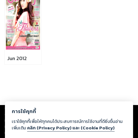
Jun 2012
Copyright ©
2026
Storylog Co., Ltd. - สตอรี่ล็อกขอสงวนสิทธิ์ไม่รับผิดชอบ
การใช้คุกกี้
ต่อผลงานหรือเนื้อหาใดที่อัปโหลดผ่านเว็บไซต์และปรากฏว่าละเมิดสิทธิใน
ทรัพย์สินทางปัญญาของบุคคลอื่นหรือขัดต่อกฎหมายและศีลธรรม ดังนั้น ผู้อ่าน
เราใช้คุกกี้เพื่อให้ทุกคนได้ประสบการณ์การใช้งานที่ดียิ่งขึ้นอ่าน
ทุกท่านโปรดใช้วิจารณญาณในการกลั่นกรองด้วยตนเอง และหากท่านพบว่าส่วน
เพิ่มเติม
คลิก (Privacy Policy) และ (Cookie Policy)
หนึ่งส่วนใดขัดต่อกฎหมายและศีลธรรม กรุณาแจ้งมายังบริษัท เพื่อทีมงานจะได้