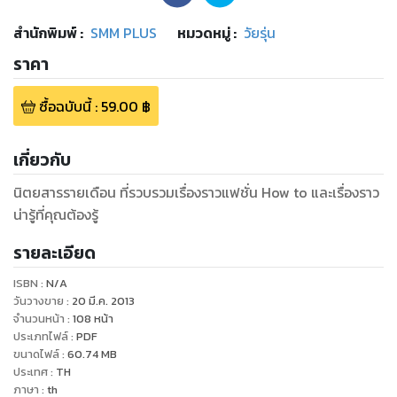
สำนักพิมพ์
:
SMM PLUS
หมวดหมู่
:
วัยรุ่น
ราคา
ซื้อฉบับนี้
:
59.00
฿
เกี่ยวกับ
นิตยสารรายเดือน ที่รวบรวมเรื่องราวแฟชั่น How to และเรื่องราว
น่ารู้ที่คุณต้องรู้
รายละเอียด
ISBN :
N/A
วันวางขาย
:
20 มี.ค. 2013
จำนวนหน้า
:
108
หน้า
ประเภทไฟล์
:
PDF
ขนาดไฟล์
:
60.74
MB
ประเทศ
:
TH
ภาษา
:
th