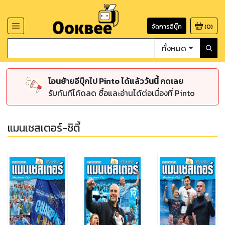
จัดการอีบุ๊ก
(
0
)
ทั้งหมด
โอนย้ายอีบุ๊กไป Pinto ได้แล้ววันนี้ กดเลย
รับทันทีโค้ดลด ซื้อและอ่านได้ต่อเนื่องที่ Pinto
แมนเชสเตอร์-ซิตี้