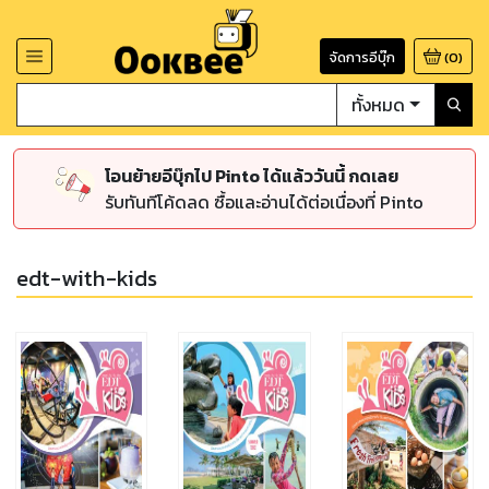
จัดการอีบุ๊ก
(
0
)
ทั้งหมด
โอนย้ายอีบุ๊กไป Pinto ได้แล้ววันนี้ กดเลย
รับทันทีโค้ดลด ซื้อและอ่านได้ต่อเนื่องที่ Pinto
edt-with-kids