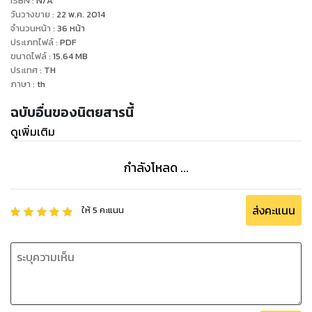
ISBN :
N/A
Kids
วันวางขาย
:
22 พ.ค. 2014
งานนี้เด็กๆ ได้โชว์ฝีมือทําน้ําผักผลไม้ ชิมแล้วอร่อยกันถ้วนหน้า
จำนวนหน้า
:
36
หน้า
ประเภทไฟล์
:
PDF
สุดท้ายมาร่วมแชร์โมเม้นท์เด็ดๆ ระหว่างกิน ดื่ม เที่ยว
ขนาดไฟล์
:
15.64
MB
กับเหล่าไกด์จิ๋วใน Kids Recommend
ประเทศ
:
TH
ภาษา
:
th
ฉบับอื่นของนิตยสารนี้
ดูเพิ่มเติม
กำลังโหลด ...
ส่งคะแนน
ให้
5
คะแนน