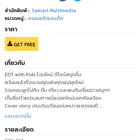
สำนักพิมพ์
:
Samart Multimedia
หมวดหมู่
:
ครอบครัวและเด็ก
ราคา
GET FREE
เกี่ยวกับ
EDT with Kids โฉมใหม่ ดีไซน์สนุกขึ้น
พร้อมแล้วที่จะชวนคุณพ่อคุณแม่ยุคใหม่
ร่วมหอบลูกไปกิน ดื่ม เที่ยว และพบกับเรื่องราวสนุกๆ
เต็มอิ่มด้วยประสบการณ์แปลกใหม่นอกห้องเรียน
Cover story ประเดิมเดือนแห่งหนาวแรกของปี
พาหนูๆ ไปสัมผัสความหนาวเคล้าหิมะขาวๆ
แสดงมากขึ้น
ที่สกีรีสอร์ท เก็บเกี่ยวมุมมองใหม่ๆ ใน Mommy with Kids
รายละเอียด
กับเรื่องราวการเลี้ยงลูกตามวิถี Slow Life สไตล์ ลอร่า ศศิธร
วัฒนกุล สนุกสนานกับกิจกรรม workshop ใน Activity with