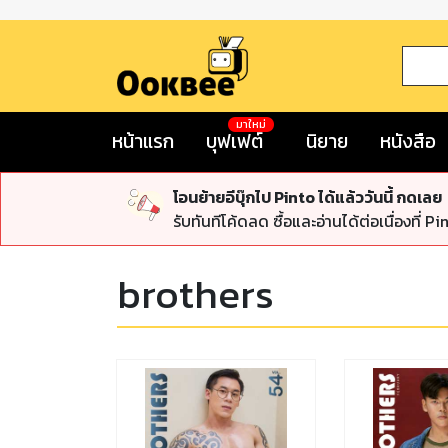
มาใหม่
หน้าแรก
บุฟเฟต์
นิยาย
หนังสือ
โอนย้ายอีบุ๊กไป Pinto ได้แล้ววันนี้ กดเลย
รับทันทีโค้ดลด ซื้อและอ่านได้ต่อเนื่องที่ Pi
brothers