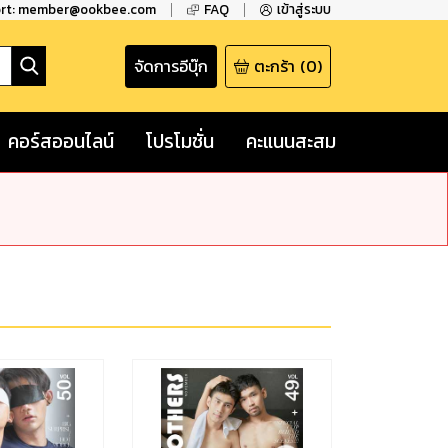
ort: member@ookbee.com
FAQ
เข้าสู่ระบบ
จัดการอีบุ๊ก
ตะกร้า
(
0
)
คอร์สออนไลน์
โปรโมชั่น
คะแนนสะสม