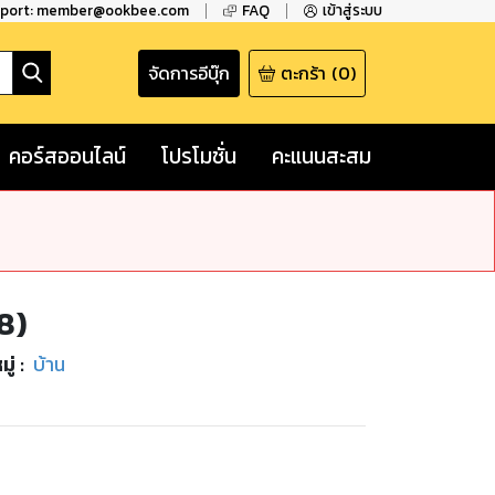
pport: member@ookbee.com
FAQ
เข้าสู่ระบบ
จัดการอีบุ๊ก
ตะกร้า
(
0
)
คอร์สออนไลน์
โปรโมชั่น
คะแนนสะสม
8)
ู่
:
บ้าน