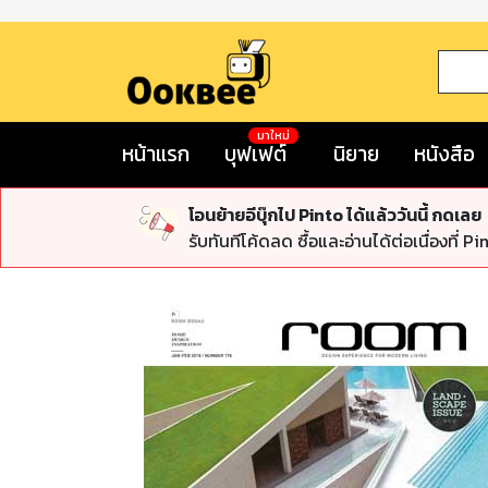
มาใหม่
หน้าแรก
บุฟเฟต์
นิยาย
หนังสือ
โอนย้ายอีบุ๊กไป Pinto ได้แล้ววันนี้ กดเลย
รับทันทีโค้ดลด ซื้อและอ่านได้ต่อเนื่องที่ Pi