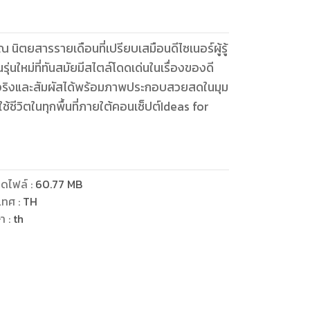
ณ นิตยสารรายเดือนที่เปรียบเสมือนดีไซเนอร์ผู้รู้
่นใหม่ที่ทันสมัยมีสไตล์โดดเด่นในเรื่องของดี
่เป็นจริงและสัมผัสได้พร้อมภาพประกอบสวยสดในมุม
้ชีวิตในทุกพื้นที่ภายใต้คอนเซ็ปต์Ideas for
ดไฟล์
:
60.77
MB
เทศ
:
TH
ษา
:
th