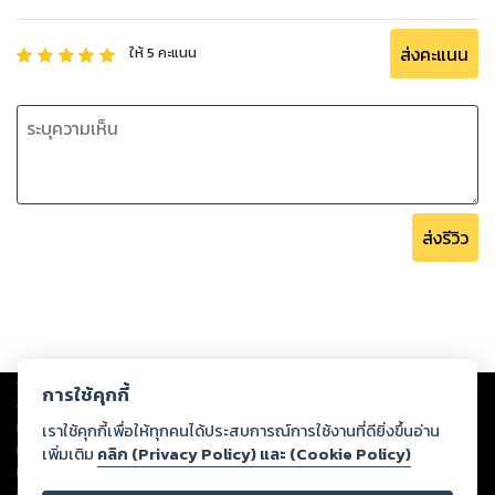
ส่งคะแนน
ให้
5
คะแนน
ส่งรีวิว
Copyright ©
2026
Storylog Co., Ltd. - สตอรี่ล็อกขอสงวนสิทธิ์ไม่รับผิดชอบ
การใช้คุกกี้
ต่อผลงานหรือเนื้อหาใดที่อัปโหลดผ่านเว็บไซต์และปรากฏว่าละเมิดสิทธิใน
ทรัพย์สินทางปัญญาของบุคคลอื่นหรือขัดต่อกฎหมายและศีลธรรม ดังนั้น ผู้อ่าน
เราใช้คุกกี้เพื่อให้ทุกคนได้ประสบการณ์การใช้งานที่ดียิ่งขึ้นอ่าน
ทุกท่านโปรดใช้วิจารณญาณในการกลั่นกรองด้วยตนเอง และหากท่านพบว่าส่วน
เพิ่มเติม
คลิก (Privacy Policy) และ (Cookie Policy)
หนึ่งส่วนใดขัดต่อกฎหมายและศีลธรรม กรุณาแจ้งมายังบริษัท เพื่อทีมงานจะได้
ดำเนินการในทันที ทั้งนี้ ทางสตอรี่ล็อกขอสงวนลิขสิทธิ์ตามพระราชบัญญัติ