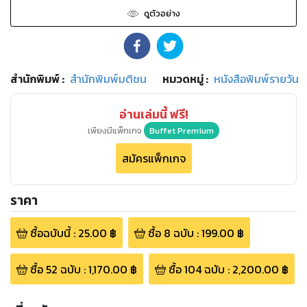
ดูตัวอย่าง
สำนักพิมพ์
:
สำนักพิมพ์มติชน
หมวดหมู่
:
หนังสือพิมพ์รายวัน
อ่านเล่มนี้ ฟรี!
เพียงมีแพ็กเกจ
Buffet Premium
สมัครแพ็กเกจ
ราคา
ซื้อฉบับนี้
:
25.00
฿
ซื้อ
8
ฉบับ
:
199.00
฿
ซื้อ
52
ฉบับ
:
1,170.00
฿
ซื้อ
104
ฉบับ
:
2,200.00
฿