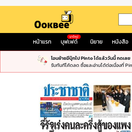
มาใหม่
หน้าแรก
บุฟเฟต์
นิยาย
หนังสือ
โอนย้ายอีบุ๊กไป Pinto ได้แล้ววันนี้ กดเลย
รับทันทีโค้ดลด ซื้อและอ่านได้ต่อเนื่องที่ Pi