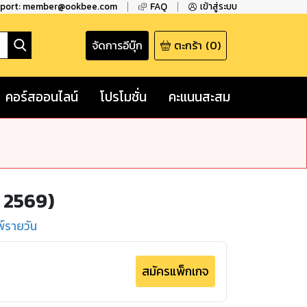
pport: member@ookbee.com
FAQ
เข้าสู่ระบบ
จัดการอีบุ๊ก
ตะกร้า
(
0
)
คอร์สออนไลน์
โปรโมชั่น
คะแนนสะสม
น 2569)
พ์รายวัน
สมัครแพ็กเกจ