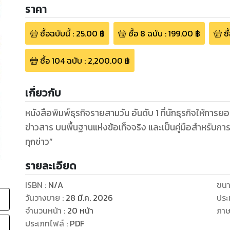
ราคา
ซื้อฉบับนี้
:
25.00
฿
ซื้อ
8
ฉบับ
:
199.00
฿
ซื
ซื้อ
104
ฉบับ
:
2,200.00
฿
เกี่ยวกับ
หนังสือพิมพ์ธุรกิจรายสามวัน อันดับ 1 ที่นักธุรกิจให้การ
ข่าวสาร บนพื้นฐานแห่งข้อเท็จจริง และเป็นคู่มือสำหรับก
ทุกข่าว”
รายละเอียด
ISBN :
N/A
ขนา
วันวางขาย
:
28 มี.ค. 2026
ประ
จำนวนหน้า
:
20
หน้า
ภา
ประเภทไฟล์
:
PDF