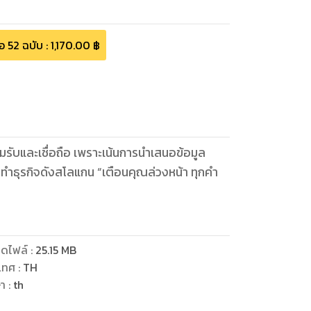
้อ
52
ฉบับ
:
1,170.00
฿
ยอมรับและเชื่อถือ เพราะเน้นการนำเสนอข้อมูล
ารทำธุรกิจดังสโลแกน “เตือนคุณล่วงหน้า ทุกคำ
ดไฟล์
:
25.15
MB
เทศ
:
TH
ษา
:
th