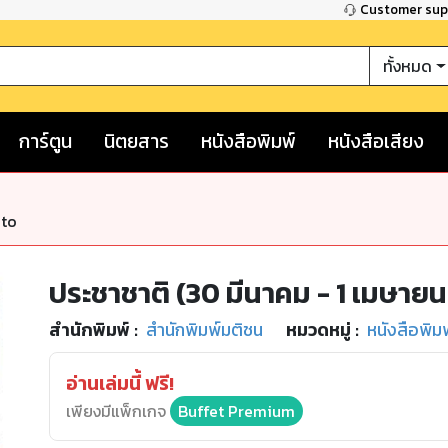
Customer su
ทั้งหมด
การ์ตูน
นิตยสาร
หนังสือพิมพ์
หนังสือเสียง
nto
ประชาชาติ (30 มีนาคม - 1 เมษาย
สำนักพิมพ์
:
สำนักพิมพ์มติชน
หมวดหมู่
:
หนังสือพิม
อ่านเล่มนี้ ฟรี!
เพียงมีแพ็กเกจ
Buffet Premium