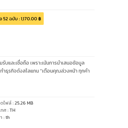
้อ
52
ฉบับ
:
1,170.00
฿
ยอมรับและเชื่อถือ เพราะเน้นการนำเสนอข้อมูล
ารทำธุรกิจดังสโลแกน “เตือนคุณล่วงหน้า ทุกคำ
ดไฟล์
:
25.26
MB
เทศ
:
TH
ษา
:
th