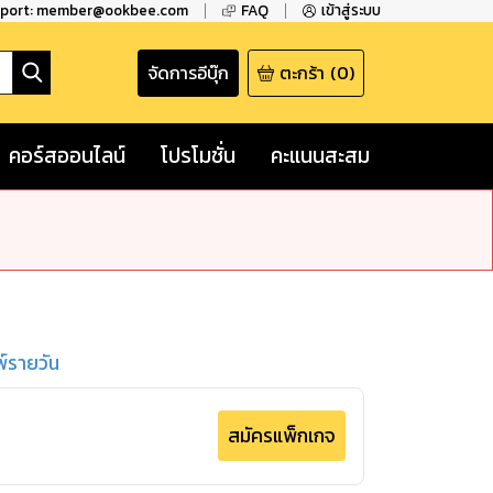
pport: member@ookbee.com
FAQ
เข้าสู่ระบบ
จัดการอีบุ๊ก
ตะกร้า
(
0
)
คอร์สออนไลน์
โปรโมชั่น
คะแนนสะสม
พ์รายวัน
สมัครแพ็กเกจ