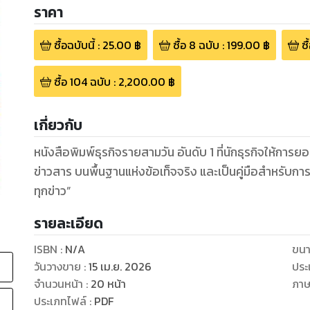
ราคา
ซื้อฉบับนี้
:
25.00
฿
ซื้อ
8
ฉบับ
:
199.00
฿
ซื
ซื้อ
104
ฉบับ
:
2,200.00
฿
เกี่ยวกับ
หนังสือพิมพ์ธุรกิจรายสามวัน อันดับ 1 ที่นักธุรกิจให้การ
ข่าวสาร บนพื้นฐานแห่งข้อเท็จจริง และเป็นคู่มือสำหรับก
ทุกข่าว”
รายละเอียด
ISBN :
N/A
ขนา
วันวางขาย
:
15 เม.ย. 2026
ประ
จำนวนหน้า
:
20
หน้า
ภา
ประเภทไฟล์
:
PDF