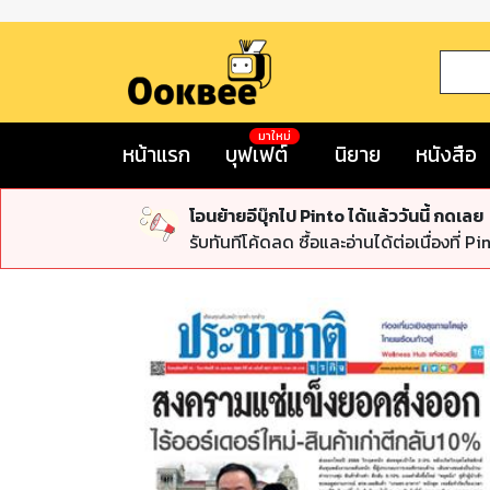
มาใหม่
หน้าแรก
บุฟเฟต์
นิยาย
หนังสือ
โอนย้ายอีบุ๊กไป Pinto ได้แล้ววันนี้ กดเลย
รับทันทีโค้ดลด ซื้อและอ่านได้ต่อเนื่องที่ Pi