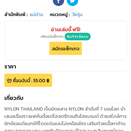
สำนักพิมพ์
:
แม่บ้าน
หมวดหมู่
:
วัยรุ่น
อ่านเล่มนี้ ฟรี!
เพียงมีแพ็กเกจ
Buffet Basic
สมัครแพ็กเกจ
ราคา
ซื้อฉบับนี้
:
55.00
฿
เกี่ยวกับ
NYLON THAILAND เป็นนิตยสาร NYLON ลำดับที่ 7 ของโลก นำ
เสนอเรื่องราวแฟชั่นตั้งแต่ไฮสตรีทจนถึงไฮแบรนด์ ด้วยสไตล์การ
มิกซ์แอนด์แมทช์ที่โดดเด่นและไม่เหมือนใคร เสริมด้วยเนื้อหาด้าน
ความสวยความงาม บวกกับวัฒนธรรมป๊อปและบทสัมภาษณ์ของ