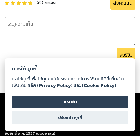
ส่งคะแนน
ให้
5
คะแนน
ส่งรีวิว
การใช้คุกกี้
เราใช้คุกกี้เพื่อให้ทุกคนได้ประสบการณ์การใช้งานที่ดียิ่งขึ้นอ่าน
เพิ่มเติม
คลิก (Privacy Policy) และ (Cookie Policy)
Copyright ©
2026
Storylog Co., Ltd. - สตอรี่ล็อกขอสงวนสิทธิ์ไม่รับผิดชอบ
ยอมรับ
ต่อผลงานหรือเนื้อหาใดที่อัปโหลดผ่านเว็บไซต์และปรากฏว่าละเมิดสิทธิใน
ทรัพย์สินทางปัญญาของบุคคลอื่นหรือขัดต่อกฎหมายและศีลธรรม ดังนั้น ผู้อ่าน
ทุกท่านโปรดใช้วิจารณญาณในการกลั่นกรองด้วยตนเอง และหากท่านพบว่าส่วน
ปรับแต่งคุกกี้
หนึ่งส่วนใดขัดต่อกฎหมายและศีลธรรม กรุณาแจ้งมายังบริษัท เพื่อทีมงานจะได้
ดำเนินการในทันที ทั้งนี้ ทางสตอรี่ล็อกขอสงวนลิขสิทธิ์ตามพระราชบัญญัติ
ลิขสิทธิ์ พ.ศ. 2537 (ฉบับล่าสุด)