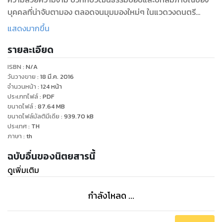
บุคคลที่น่าจับตามอง ตลอดจนมุมมองใหม่ๆ ในแวดวงดนตรี
ภาพยนตร์ ศิลปะ เทคโนโลยี ท่องเที่ยว และไลฟ์สไตล์ ตั้งแต่ใน
แสดงมากขึ้น
กรุงเทพฯ ออกไปยังโลกกว้าง ถ้าคุณไม่อยากเดินตามใคร... นี่คือ
รายละเอียด
นิตยสารที่เหมาะกับคุณ
ISBN :
N/A
วันวางขาย
:
18 มี.ค. 2016
จำนวนหน้า
:
124
หน้า
ประเภทไฟล์
:
PDF
ขนาดไฟล์
:
87.64
MB
ขนาดไฟล์มัลติมีเดีย
:
939.70
kB
ประเทศ
:
TH
ภาษา
:
th
ฉบับอื่นของนิตยสารนี้
ดูเพิ่มเติม
กำลังโหลด ...