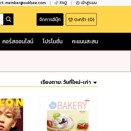
ort: member@ookbee.com
FAQ
เข้าสู่ระบบ
จัดการอีบุ๊ก
ตะกร้า
(
0
)
คอร์สออนไลน์
โปรโมชั่น
คะแนนสะสม
เรียงตาม:
วันที่ใหม่-เก่า