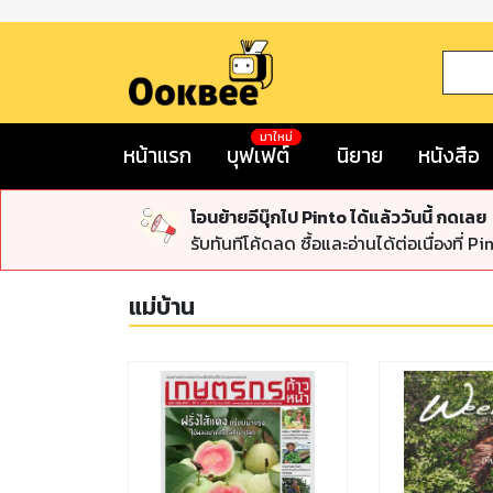
มาใหม่
หน้าแรก
บุฟเฟต์
นิยาย
หนังสือ
โอนย้ายอีบุ๊กไป Pinto ได้แล้ววันนี้ กดเลย
รับทันทีโค้ดลด ซื้อและอ่านได้ต่อเนื่องที่ Pi
แม่บ้าน