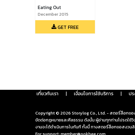
Eating Out
December 2015
GET FREE
เกี่ยวกับเรา
|
เงื่อนไขการใช้บริการ
|
ปร
Copyright ©
2026
Storylog Co., Ltd. - สตอรี่ล็อกขอ
ขัดต่อกฎหมายและศีลธรรม ดังนั้น ผู้อ่านทุกท่านโปรดใ
งานจะได้ดำเนินการในทันที ทั้งนี้ ทางสตอรี่ล็อกขอสงวนลิ
For support: member@ookbee.com