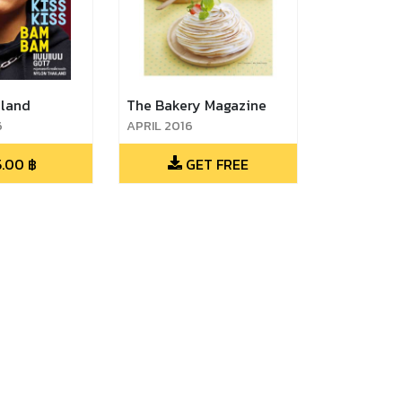
land
The Bakery Magazine
6
APRIL 2016
5.00
฿
GET FREE