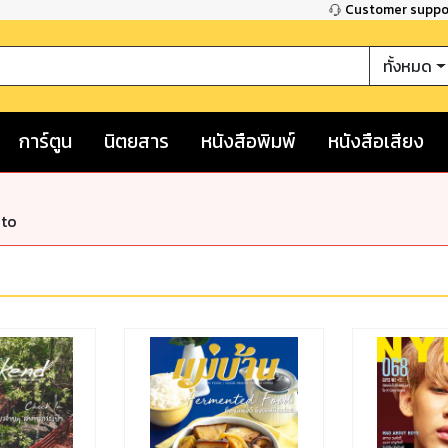
Customer supp
ทั้งหมด
การ์ตูน
นิตยสาร
หนังสือพิมพ์
หนังสือเสียง
nto