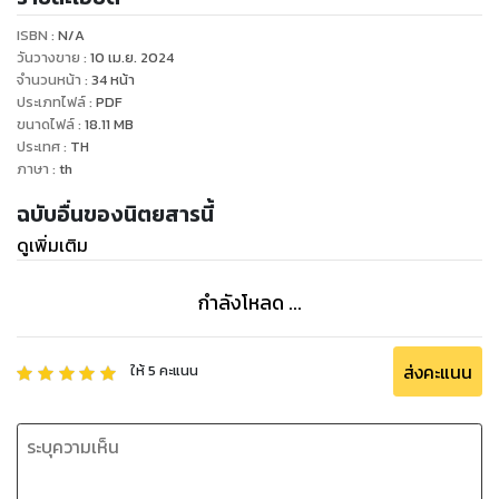
ISBN :
N/A
วันวางขาย
:
10 เม.ย. 2024
จำนวนหน้า
:
34
หน้า
ประเภทไฟล์
:
PDF
ขนาดไฟล์
:
18.11
MB
ประเทศ
:
TH
ภาษา
:
th
ฉบับอื่นของนิตยสารนี้
ดูเพิ่มเติม
กำลังโหลด ...
ส่งคะแนน
ให้
5
คะแนน