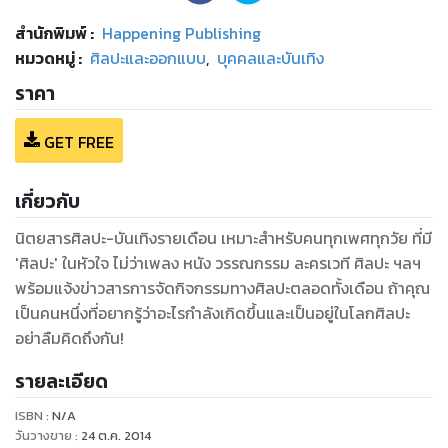
สำนักพิมพ์
:
Happening Publishing
หมวดหมู่
:
ศิลปะและออกแบบ
,
บุคคลและบันเทิง
ราคา
GET FREE
เกี่ยวกับ
นิตยสารศิลปะ-บันเทิงรายเดือน เหมาะสำหรับคนทุกเพศทุกวัย ที่มี
'ศิลปะ' ในหัวใจ ไม่ว่าเพลง หนัง วรรณกรรม ละครเวที ศิลปะ ฯลฯ
พร้อมแจ้งข่าวสารการจัดกิจกรรมทางศิลปะตลอดทั้งเดือน ถ้าคุณ
เป็นคนหนึ่งที่อยากรู้ว่าอะไรกำลังเกิดขึ้นและเป็นอยู่ในโลกศิลปะ
อย่าลืมคิดถึงกัน!
รายละเอียด
ISBN :
N/A
วันวางขาย
:
24 ต.ค. 2014