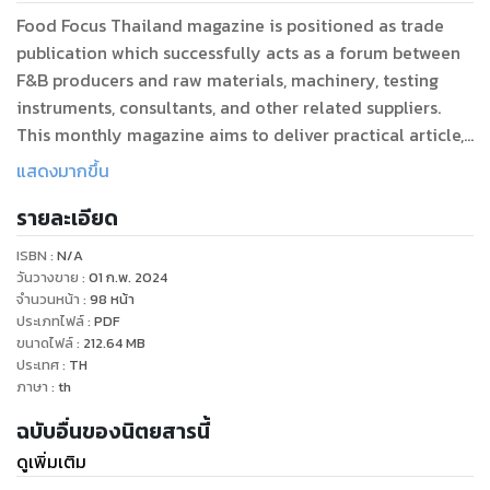
Food Focus Thailand magazine is positioned as trade
publication which successfully acts as a forum between
F&B producers and raw materials, machinery, testing
instruments, consultants, and other related suppliers.
This monthly magazine aims to deliver practical article,
timely information, advanced technology and the latest
แสดงมากขึ้น
market trends which can be effectively applied in real
รายละเอียด
commercial to expand the profitable business to food &
beverage producers all over Thailand.
ISBN :
N/A
วันวางขาย
:
01 ก.พ. 2024
จำนวนหน้า
:
98
หน้า
ประเภทไฟล์
:
PDF
ขนาดไฟล์
:
212.64
MB
ประเทศ
:
TH
ภาษา
:
th
ฉบับอื่นของนิตยสารนี้
ดูเพิ่มเติม