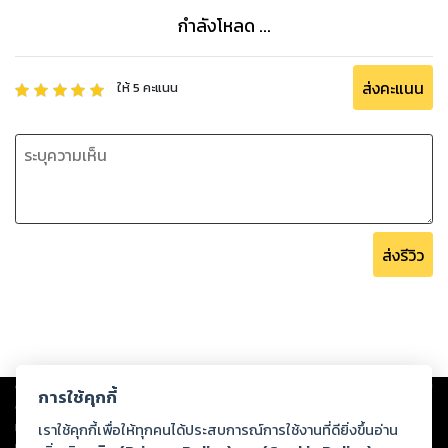
กำลังโหลด ...
ส่งคะแนน
ให้
5
คะแนน
ส่งรีวิว
Copyright ©
2026
Storylog Co., Ltd. - สตอรี่ล็อกขอสงวนสิทธิ์ไม่รับผิดชอบ
การใช้คุกกี้
ต่อผลงานหรือเนื้อหาใดที่อัปโหลดผ่านเว็บไซต์และปรากฏว่าละเมิดสิทธิใน
ทรัพย์สินทางปัญญาของบุคคลอื่นหรือขัดต่อกฎหมายและศีลธรรม ดังนั้น ผู้อ่าน
เราใช้คุกกี้เพื่อให้ทุกคนได้ประสบการณ์การใช้งานที่ดียิ่งขึ้นอ่าน
ทุกท่านโปรดใช้วิจารณญาณในการกลั่นกรองด้วยตนเอง และหากท่านพบว่าส่วน