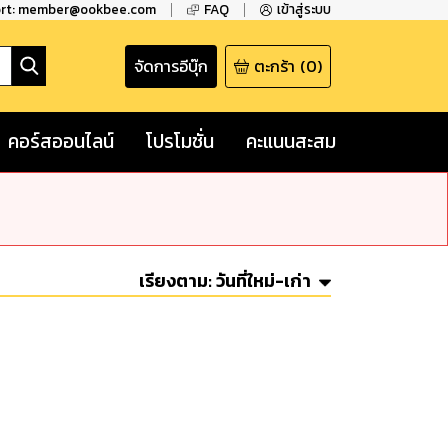
ort: member@ookbee.com
FAQ
เข้าสู่ระบบ
จัดการอีบุ๊ก
ตะกร้า
(
0
)
คอร์สออนไลน์
โปรโมชั่น
คะแนนสะสม
เรียงตาม:
วันที่ใหม่-เก่า