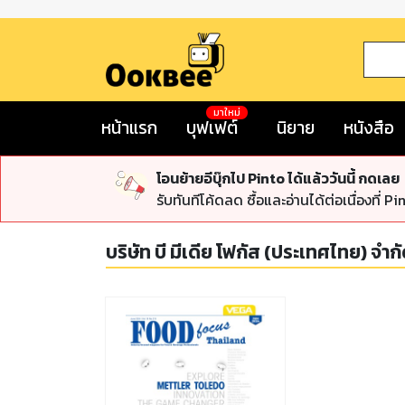
มาใหม่
หน้าแรก
บุฟเฟต์
นิยาย
หนังสือ
โอนย้ายอีบุ๊กไป Pinto ได้แล้ววันนี้ กดเลย
รับทันทีโค้ดลด ซื้อและอ่านได้ต่อเนื่องที่ Pi
บริษัท บี มีเดีย โฟกัส (ประเทศไทย) จำก