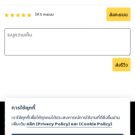
ส่งคะแนน
ให้
5
คะแนน
ส่งรีวิว
Copyright ©
2026
Storylog Co., Ltd. - สตอรี่ล็อกขอสงวนสิทธิ์ไม่รับผิดชอบ
การใช้คุกกี้
ต่อผลงานหรือเนื้อหาใดที่อัปโหลดผ่านเว็บไซต์และปรากฏว่าละเมิดสิทธิใน
ทรัพย์สินทางปัญญาของบุคคลอื่นหรือขัดต่อกฎหมายและศีลธรรม ดังนั้น ผู้อ่าน
เราใช้คุกกี้เพื่อให้ทุกคนได้ประสบการณ์การใช้งานที่ดียิ่งขึ้นอ่าน
ทุกท่านโปรดใช้วิจารณญาณในการกลั่นกรองด้วยตนเอง และหากท่านพบว่าส่วน
เพิ่มเติม
คลิก (Privacy Policy) และ (Cookie Policy)
หนึ่งส่วนใดขัดต่อกฎหมายและศีลธรรม กรุณาแจ้งมายังบริษัท เพื่อทีมงานจะได้
ดำเนินการในทันที ทั้งนี้ ทางสตอรี่ล็อกขอสงวนลิขสิทธิ์ตามพระราชบัญญัติ