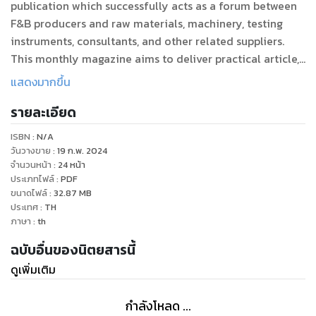
publication which successfully acts as a forum between
F&B producers and raw materials, machinery, testing
instruments, consultants, and other related suppliers.
This monthly magazine aims to deliver practical article,
timely information, advanced technology and the latest
แสดงมากขึ้น
market trends which can be effectively applied in real
รายละเอียด
commercial to expand the profitable business to food &
beverage producers all over Thailand.
ISBN :
N/A
วันวางขาย
:
19 ก.พ. 2024
จำนวนหน้า
:
24
หน้า
ประเภทไฟล์
:
PDF
ขนาดไฟล์
:
32.87
MB
ประเทศ
:
TH
ภาษา
:
th
ฉบับอื่นของนิตยสารนี้
ดูเพิ่มเติม
กำลังโหลด ...