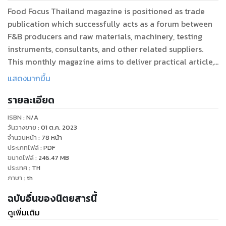
Food Focus Thailand magazine is positioned as trade
publication which successfully acts as a forum between
F&B producers and raw materials, machinery, testing
instruments, consultants, and other related suppliers.
This monthly magazine aims to deliver practical article,
timely information, advanced technology and the latest
แสดงมากขึ้น
market trends which can be effectively applied in real
รายละเอียด
commercial to expand the profitable business to food &
beverage producers all over Thailand.
ISBN :
N/A
วันวางขาย
:
01 ต.ค. 2023
จำนวนหน้า
:
78
หน้า
ประเภทไฟล์
:
PDF
ขนาดไฟล์
:
246.47
MB
ประเทศ
:
TH
ภาษา
:
th
ฉบับอื่นของนิตยสารนี้
ดูเพิ่มเติม