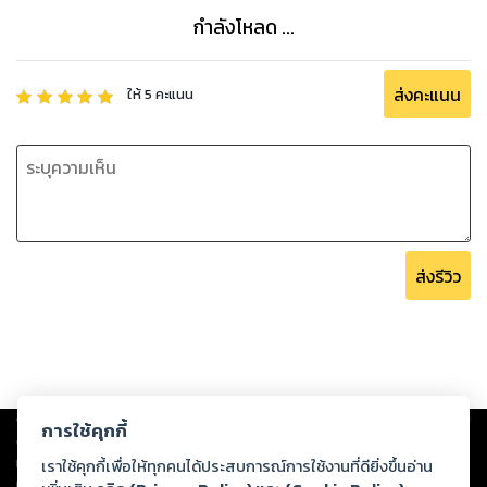
กำลังโหลด ...
ส่งคะแนน
ให้
5
คะแนน
ส่งรีวิว
Copyright ©
2026
Storylog Co., Ltd. - สตอรี่ล็อกขอสงวนสิทธิ์ไม่รับผิดชอบ
การใช้คุกกี้
ต่อผลงานหรือเนื้อหาใดที่อัปโหลดผ่านเว็บไซต์และปรากฏว่าละเมิดสิทธิใน
ทรัพย์สินทางปัญญาของบุคคลอื่นหรือขัดต่อกฎหมายและศีลธรรม ดังนั้น ผู้อ่าน
เราใช้คุกกี้เพื่อให้ทุกคนได้ประสบการณ์การใช้งานที่ดียิ่งขึ้นอ่าน
ทุกท่านโปรดใช้วิจารณญาณในการกลั่นกรองด้วยตนเอง และหากท่านพบว่าส่วน