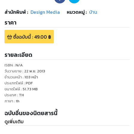
สำนักพิมพ์
:
Design Media
หมวดหมู่
:
บ้าน
ราคา
ซื้อฉบับนี้
:
49.00
฿
รายละเอียด
ISBN :
N/A
วันวางขาย
:
22 พ.ย. 2013
จำนวนหน้า
:
103
หน้า
ประเภทไฟล์
:
PDF
ขนาดไฟล์
:
51.73
MB
ประเทศ
:
TH
ภาษา
:
th
ฉบับอื่นของนิตยสารนี้
ดูเพิ่มเติม