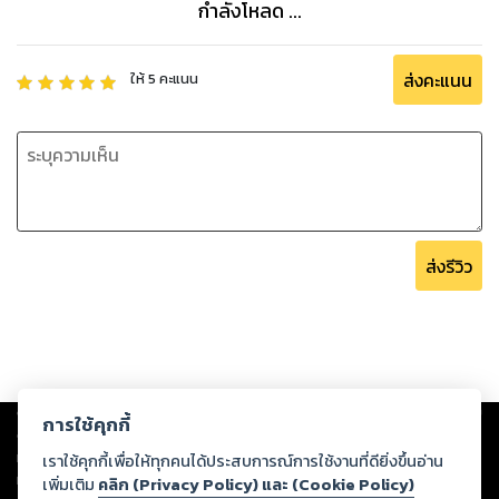
กำลังโหลด ...
ส่งคะแนน
ให้
5
คะแนน
ส่งรีวิว
Copyright ©
2026
Storylog Co., Ltd. - สตอรี่ล็อกขอสงวนสิทธิ์ไม่รับผิดชอบ
การใช้คุกกี้
ต่อผลงานหรือเนื้อหาใดที่อัปโหลดผ่านเว็บไซต์และปรากฏว่าละเมิดสิทธิใน
ทรัพย์สินทางปัญญาของบุคคลอื่นหรือขัดต่อกฎหมายและศีลธรรม ดังนั้น ผู้อ่าน
เราใช้คุกกี้เพื่อให้ทุกคนได้ประสบการณ์การใช้งานที่ดียิ่งขึ้นอ่าน
ทุกท่านโปรดใช้วิจารณญาณในการกลั่นกรองด้วยตนเอง และหากท่านพบว่าส่วน
เพิ่มเติม
คลิก (Privacy Policy) และ (Cookie Policy)