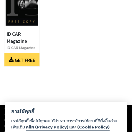
ID CAR
Magazine
ID CAR Magazine
GET FREE
Copyright ©
2026
Storylog Co., Ltd. - สตอรี่ล็อกขอสงวนสิทธิ์ไม่รับผิดชอบ
การใช้คุกกี้
ต่อผลงานหรือเนื้อหาใดที่อัปโหลดผ่านเว็บไซต์และปรากฏว่าละเมิดสิทธิใน
ทรัพย์สินทางปัญญาของบุคคลอื่นหรือขัดต่อกฎหมายและศีลธรรม ดังนั้น ผู้อ่าน
เราใช้คุกกี้เพื่อให้ทุกคนได้ประสบการณ์การใช้งานที่ดียิ่งขึ้นอ่าน
ทุกท่านโปรดใช้วิจารณญาณในการกลั่นกรองด้วยตนเอง และหากท่านพบว่าส่วน
เพิ่มเติม
คลิก (Privacy Policy) และ (Cookie Policy)
หนึ่งส่วนใดขัดต่อกฎหมายและศีลธรรม กรุณาแจ้งมายังบริษัท เพื่อทีมงานจะได้