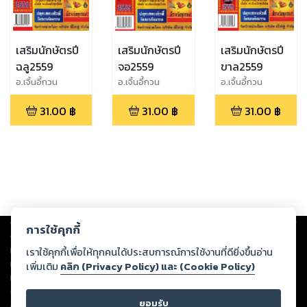
เสริมนักษัตรปี
เสริมนักษัตรปี
เสริมนักษัตรปี
ฉลู2559
จอ2559
ขาล2559
อ.เจิ้นอี้กวน
อ.เจิ้นอี้กวน
อ.เจิ้นอี้กวน
31.00
฿
31.00
฿
31.00
฿
Copyright ©
2026
Storylog Co., Ltd. - สตอรี่ล็อกขอสงวนสิทธิ์ไม่รับผิดชอบ
การใช้คุกกี้
ต่อผลงานหรือเนื้อหาใดที่อัปโหลดผ่านเว็บไซต์และปรากฏว่าละเมิดสิทธิใน
ทรัพย์สินทางปัญญาของบุคคลอื่นหรือขัดต่อกฎหมายและศีลธรรม ดังนั้น ผู้อ่าน
เราใช้คุกกี้เพื่อให้ทุกคนได้ประสบการณ์การใช้งานที่ดียิ่งขึ้นอ่าน
ทุกท่านโปรดใช้วิจารณญาณในการกลั่นกรองด้วยตนเอง และหากท่านพบว่าส่วน
เพิ่มเติม
คลิก (Privacy Policy) และ (Cookie Policy)
หนึ่งส่วนใดขัดต่อกฎหมายและศีลธรรม กรุณาแจ้งมายังบริษัท เพื่อทีมงานจะได้
ดำเนินการในทันที ทั้งนี้ ทางสตอรี่ล็อกขอสงวนลิขสิทธิ์ตามพระราชบัญญัติ
ยอมรับ
ลิขสิทธิ์ พ.ศ. 2537 (ฉบับล่าสุด)