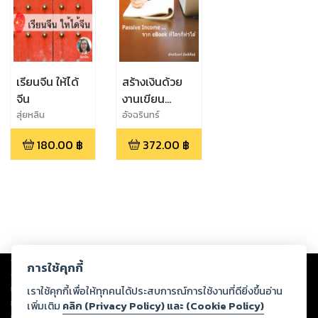
เรียนจีน ให้ได้
สร้างเงินด้วย
จีน
งานเขียน
amazon
สุ่ยหลิน
อัจฉรินทร์
kindle
180.00
฿
372.00
฿
Copyright ©
2026
Storylog Co., Ltd. - สตอรี่ล็อกขอสงวนสิทธิ์ไม่รับผิดชอบ
การใช้คุกกี้
ต่อผลงานหรือเนื้อหาใดที่อัปโหลดผ่านเว็บไซต์และปรากฏว่าละเมิดสิทธิใน
ทรัพย์สินทางปัญญาของบุคคลอื่นหรือขัดต่อกฎหมายและศีลธรรม ดังนั้น ผู้อ่าน
เราใช้คุกกี้เพื่อให้ทุกคนได้ประสบการณ์การใช้งานที่ดียิ่งขึ้นอ่าน
ทุกท่านโปรดใช้วิจารณญาณในการกลั่นกรองด้วยตนเอง และหากท่านพบว่าส่วน
เพิ่มเติม
คลิก (Privacy Policy) และ (Cookie Policy)
หนึ่งส่วนใดขัดต่อกฎหมายและศีลธรรม กรุณาแจ้งมายังบริษัท เพื่อทีมงานจะได้