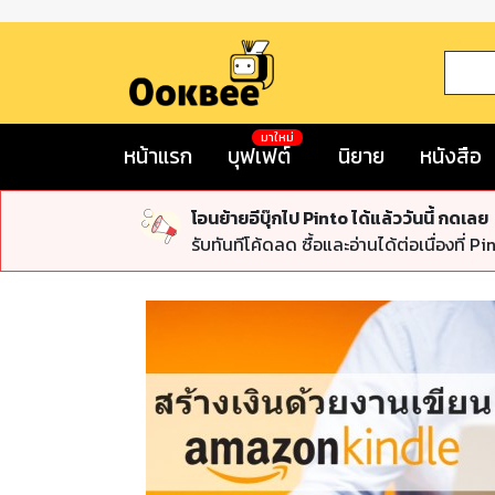
มาใหม่
หน้าแรก
บุฟเฟต์
นิยาย
หนังสือ
โอนย้ายอีบุ๊กไป Pinto ได้แล้ววันนี้ กดเลย
รับทันทีโค้ดลด ซื้อและอ่านได้ต่อเนื่องที่ Pi