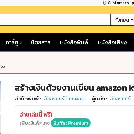
Customer su
ทั้งหมด
การ์ตูน
นิตยสาร
หนังสือพิมพ์
หนังสือเสียง
nto
สร้างเงินด้วยงานเขียน amazon k
สำนักพิมพ์
:
อัจฉรินทร์ อิทธิศิลป
ผู้แต่ง :
อัจฉรินทร์
อ่านเล่มนี้ ฟรี!
เพียงมีแพ็กเกจ
Buffet Premium