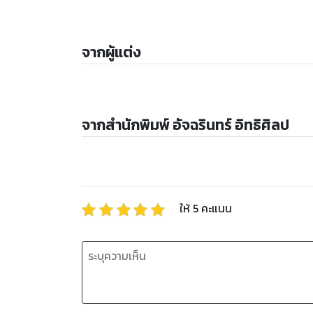
จากผู้แต่ง
จากสำนักพิมพ์ อัจฉรินทร์ อิทธิศิลป
ให้
5
คะแนน