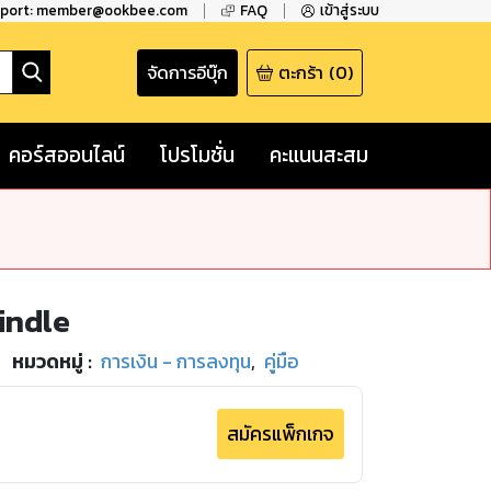
pport: member@ookbee.com
FAQ
เข้าสู่ระบบ
จัดการอีบุ๊ก
ตะกร้า
(
0
)
คอร์สออนไลน์
โปรโมชั่น
คะแนนสะสม
indle
หมวดหมู่
:
การเงิน - การลงทุน
,
คู่มือ
สมัครแพ็กเกจ