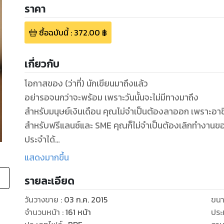
ราคา
ซื้อฉบับนี้
:
372.00
฿
เกี่ยวกับ
โอกาสของ (ว่าที่) นักเขียนมาถึงแล้ว
อย่ารอจนกว่าจะพร้อม เพราะวันนั้นจะไม่มีทางมาถึง
สำหรับมนุษย์เงินเดือน คุณไม่จำเป็นต้องลาออก เพราะอาช
สำหรับฟรีแลนซ์และ SME คุณก็ไม่จำเป็นต้องเลิกทำงานข
ประจำได้
รายได้จากหนังสือเป็น passive income คุณไม่ต้องทำตลอ
แสดงมากขึ้น
ทุกเดือน!
รายละเอียด
วันวางขาย
:
03 ก.ค. 2015
ขนา
เชื่อว่าหลายๆ คนคงมีเป้าหมายที่จะทำอะไรสักอย่างที่ชอบ
จำนวนหน้า
:
161
หน้า
ประ
amazon เป็นอีกทางเลือกหนึ่งค่ะ นอกจากรายได้จากการเขียน