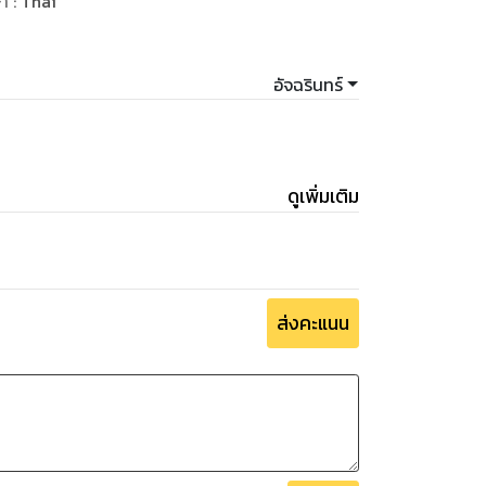
ษา
:
Thai
าย และที่สำคัญที่สุดได้แบ่งปันประสบการณ์ที่
อัจฉรินทร์
ดูเพิ่มเติม
ส่งคะแนน