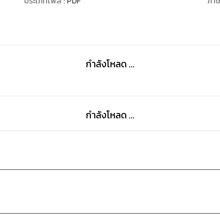
ประเภทไฟล์
:
PDF
ภา
ความภูมิใจในการเป็นนักเขียน ภูมิใจที่มีผลงานของเราวางข
เราคิดว่ามีประโยชน์ให้กับคนอื่นๆ ด้วย
กำลังโหลด ...
กำลังโหลด ...