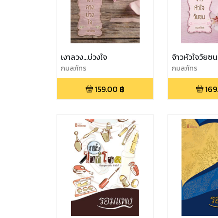
เงาลวง...บ่วงใจ
จ้าวหัวใจวัยซน
กมลภัทร
กมลภัทร
159.00
฿
169