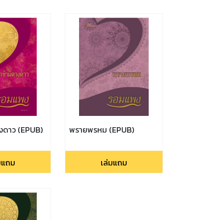
วงดาว (EPUB)
พรายพรหม (EPUB)
่มแถม
เล่มแถม