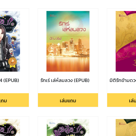
 4 (EPUB)
รักเร่ เล่ห์ลมลวง (EPUB)
มิติรักข้ามด
แถม
เล่มแถม
เล