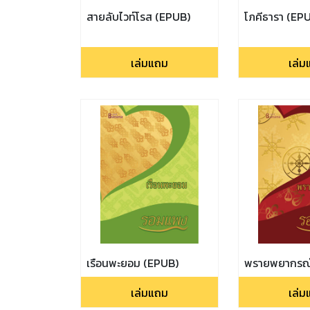
สายลับไวท์โรส (EPUB)
โภคีธารา (EP
เล่มแถม
เล่ม
เรือนพะยอม (EPUB)
พรายพยากรณ์
เล่มแถม
เล่ม