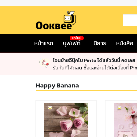
มาใหม่
หน้าแรก
บุฟเฟต์
นิยาย
หนังสือ
โอนย้ายอีบุ๊กไป Pinto ได้แล้ววันนี้ กดเลย
รับทันทีโค้ดลด ซื้อและอ่านได้ต่อเนื่องที่ Pi
Happy Banana