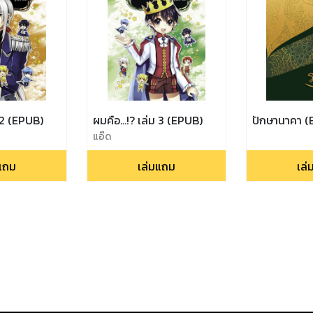
 2 (EPUB)
ผมคือ…!? เล่ม 3 (EPUB)
ปักษานาคา (
แอ๊ด
แถม
เล่มแถม
เล