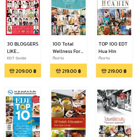
30 BLOGGERS
100 Total
TOP 100 EDT
LIKE
Wellness For
Hua Hin
ACTUALLY
A Better Life
EDT Guide
ทีมงาน
ทีมงาน
EDTguide.com
EDTguide.com
209.00
฿
219.00
฿
219.00
฿