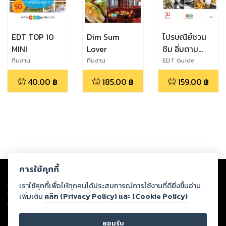
EDT TOP 10
Dim Sum
ไปรษณีย์ชวน
MINI
Lover
ชิม อิ่มตาม
ตรอก อร่อย
ทีมงาน
ทีมงาน
EDT Guide
EDTguide.com
EDTguide.com
ตามซอย
40.00
฿
185.00
฿
159.00
฿
Copyright ©
2026
Storylog Co., Ltd. - สตอรี่ล็อกขอสงวนสิทธิ์ไม่รับผิดชอบ
การใช้คุกกี้
ต่อผลงานหรือเนื้อหาใดที่อัปโหลดผ่านเว็บไซต์และปรากฏว่าละเมิดสิทธิใน
ทรัพย์สินทางปัญญาของบุคคลอื่นหรือขัดต่อกฎหมายและศีลธรรม ดังนั้น ผู้อ่าน
เราใช้คุกกี้เพื่อให้ทุกคนได้ประสบการณ์การใช้งานที่ดียิ่งขึ้นอ่าน
ทุกท่านโปรดใช้วิจารณญาณในการกลั่นกรองด้วยตนเอง และหากท่านพบว่าส่วน
เพิ่มเติม
คลิก (Privacy Policy) และ (Cookie Policy)
หนึ่งส่วนใดขัดต่อกฎหมายและศีลธรรม กรุณาแจ้งมายังบริษัท เพื่อทีมงานจะได้
ดำเนินการในทันที ทั้งนี้ ทางสตอรี่ล็อกขอสงวนลิขสิทธิ์ตามพระราชบัญญัติ
ยอมรับ
ลิขสิทธิ์ พ.ศ. 2537 (ฉบับล่าสุด)