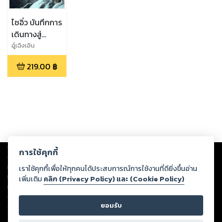
ไซอิ๋ว บันทึกการ
เดินทางสู่
แดนตะวันตก
อู๋เฉิงเอิน
เล่ม 1
219.00
฿
Copyright ©
2026
Storylog Co., Ltd. - สตอรี่ล็อกขอสงวนสิทธิ์ไม่รับผิดชอบ
การใช้คุกกี้
ต่อผลงานหรือเนื้อหาใดที่อัปโหลดผ่านเว็บไซต์และปรากฏว่าละเมิดสิทธิใน
ทรัพย์สินทางปัญญาของบุคคลอื่นหรือขัดต่อกฎหมายและศีลธรรม ดังนั้น ผู้อ่าน
เราใช้คุกกี้เพื่อให้ทุกคนได้ประสบการณ์การใช้งานที่ดียิ่งขึ้นอ่าน
ทุกท่านโปรดใช้วิจารณญาณในการกลั่นกรองด้วยตนเอง และหากท่านพบว่าส่วน
เพิ่มเติม
คลิก (Privacy Policy) และ (Cookie Policy)
หนึ่งส่วนใดขัดต่อกฎหมายและศีลธรรม กรุณาแจ้งมายังบริษัท เพื่อทีมงานจะได้
ดำเนินการในทันที ทั้งนี้ ทางสตอรี่ล็อกขอสงวนลิขสิทธิ์ตามพระราชบัญญัติ
ยอมรับ
ลิขสิทธิ์ พ.ศ. 2537 (ฉบับล่าสุด)